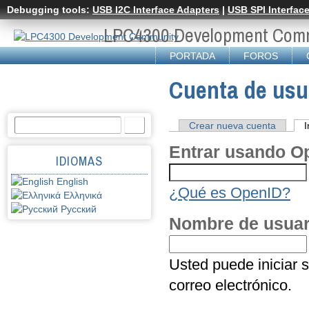
Pasar al contenido principal
Debugging tools:
USB I2C Interface Adapters
|
USB SPI Interfac
LPC4300 Development Com
PORTADA
FOROS
Cuenta de usu
Buscar
FORMULARIO DE
Crear nueva cuenta
I
Solapas principales
Entrar usando O
BÚSQUEDA
IDIOMAS
English
¿Qué es OpenID?
Ελληνικά
Русский
Nombre de usuar
Usted puede iniciar 
correo electrónico.